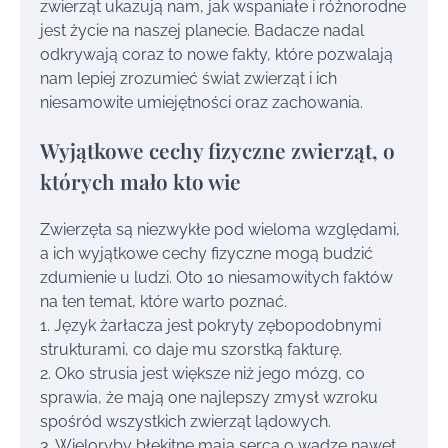
zwierząt ukazują nam, jak wspaniałe i różnorodne
jest życie na naszej planecie. Badacze nadal
odkrywają coraz to nowe fakty, które pozwalają
nam lepiej zrozumieć świat zwierząt i ich
niesamowite umiejętności oraz zachowania.
Wyjątkowe cechy fizyczne zwierząt, o
których mało kto wie
Zwierzęta są niezwykłe pod wieloma względami,
a ich wyjątkowe cechy fizyczne mogą budzić
zdumienie u ludzi. Oto 10 niesamowitych faktów
na ten temat, które warto poznać.
1. Język żarłacza jest pokryty zębopodobnymi
strukturami, co daje mu szorstką fakturę.
2. Oko strusia jest większe niż jego mózg, co
sprawia, że mają one najlepszy zmysł wzroku
spośród wszystkich zwierząt lądowych.
3. Wieloryby błękitne mają serca o wadze nawet