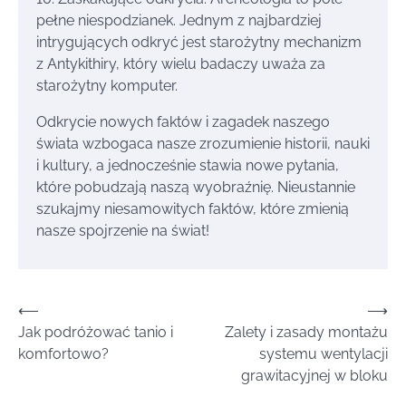
pełne niespodzianek. Jednym z najbardziej
intrygujących odkryć jest starożytny mechanizm
z Antykithiry, który wielu badaczy uważa za
starożytny komputer.
Odkrycie nowych faktów i zagadek naszego
świata wzbogaca nasze zrozumienie historii, nauki
i kultury, a jednocześnie stawia nowe pytania,
które pobudzają naszą wyobraźnię. Nieustannie
szukajmy niesamowitych faktów, które zmienią
nasze spojrzenie na świat!
Nawigacja
⟵
⟶
Jak podróżować tanio i
Zalety i zasady montażu
wpisu
komfortowo?
systemu wentylacji
grawitacyjnej w bloku