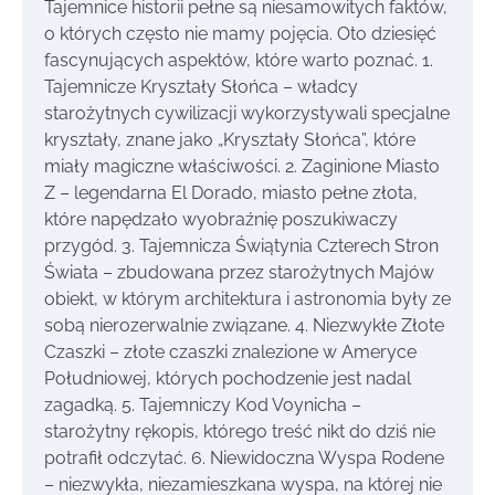
Tajemnice historii pełne są niesamowitych faktów,
o których często nie mamy pojęcia. Oto dziesięć
fascynujących aspektów, które warto poznać. 1.
Tajemnicze Kryształy Słońca – władcy
starożytnych cywilizacji wykorzystywali specjalne
kryształy, znane jako „Kryształy Słońca”, które
miały magiczne właściwości. 2. Zaginione Miasto
Z – legendarna El Dorado, miasto pełne złota,
które napędzało wyobraźnię poszukiwaczy
przygód. 3. Tajemnicza Świątynia Czterech Stron
Świata – zbudowana przez starożytnych Majów
obiekt, w którym architektura i astronomia były ze
sobą nierozerwalnie związane. 4. Niezwykłe Złote
Czaszki – złote czaszki znalezione w Ameryce
Południowej, których pochodzenie jest nadal
zagadką. 5. Tajemniczy Kod Voynicha –
starożytny rękopis, którego treść nikt do dziś nie
potrafił odczytać. 6. Niewidoczna Wyspa Rodene
– niezwykła, niezamieszkana wyspa, na której nie