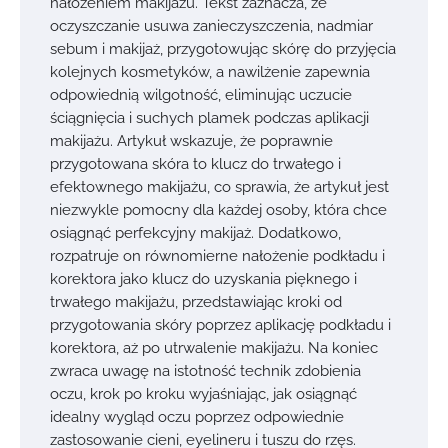
nałożeniem makijażu. Tekst zaznacza, że
oczyszczanie usuwa zanieczyszczenia, nadmiar
sebum i makijaż, przygotowując skórę do przyjęcia
kolejnych kosmetyków, a nawilżenie zapewnia
odpowiednią wilgotność, eliminując uczucie
ściągnięcia i suchych plamek podczas aplikacji
makijażu. Artykuł wskazuje, że poprawnie
przygotowana skóra to klucz do trwałego i
efektownego makijażu, co sprawia, że artykuł jest
niezwykle pomocny dla każdej osoby, która chce
osiągnąć perfekcyjny makijaż. Dodatkowo,
rozpatruje on równomierne nałożenie podkładu i
korektora jako klucz do uzyskania pięknego i
trwałego makijażu, przedstawiając kroki od
przygotowania skóry poprzez aplikację podkładu i
korektora, aż po utrwalenie makijażu. Na koniec
zwraca uwagę na istotność technik zdobienia
oczu, krok po kroku wyjaśniając, jak osiągnąć
idealny wygląd oczu poprzez odpowiednie
zastosowanie cieni, eyelineru i tuszu do rzęs.