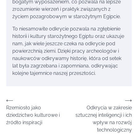
bogatym wyposażeniem, co pozwala na lepsze
zrozumienie wierzeń i praktyk związanych z
życiem pozagrobowym w starożytnym Egipcie.
To niesamowite odkrycie pozwala na zgłębienie
historii i kultury starożytnego Egiptu oraz ukazuje
nam, jak wiele jeszcze czeka na odkrycie pod
powierzchnią ziemi. Dzięki pracy archeologów i
naukowców odkrywamy historię, która od setek
lat była zagrzebana i zapomniana, odkrywając
kolejne tajemnice naszej przeszłości.
Nawigacja
⟵
⟶
Rzemiosło jako
Odkrycia w zakresie
wpisu
dziedzictwo kulturowe i
sztucznej inteligencji i ich
źródło inspiracji
wpływ na rozwój
technologiczny