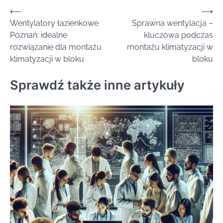
Nawigacja
⟵
⟶
Wentylatory łazienkowe
Sprawna wentylacja –
wpisu
Poznań: idealne
kluczowa podczas
rozwiązanie dla montażu
montażu klimatyzacji w
klimatyzacji w bloku
bloku
Sprawdź także inne artykuły