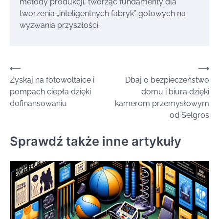
metody produkcji, tworząc fundamenty dla
tworzenia „inteligentnych fabryk” gotowych na
wyzwania przyszłości.
Nawigacja
⟵
⟶
Zyskaj na fotowoltaice i
Dbaj o bezpieczeństwo
wpisu
pompach ciepła dzięki
domu i biura dzięki
dofinansowaniu
kamerom przemysłowym
od Selgros
Sprawdź także inne artykuły