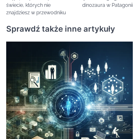
wpisu
świecie, których nie
dinozaura w Patagonii
znajdziesz w przewodniku
Sprawdź także inne artykuły