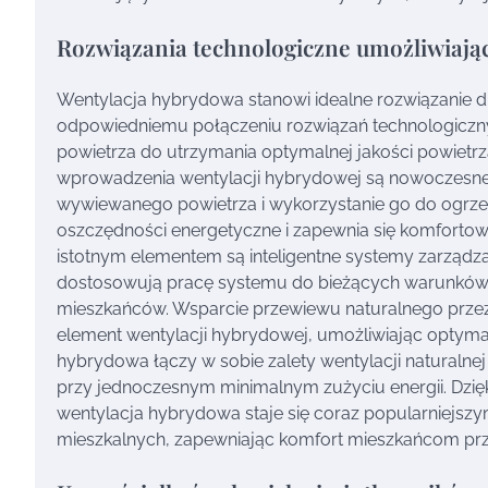
Rozwiązania technologiczne umożliwiają
Wentylacja hybrydowa stanowi idealne rozwiązanie dla
odpowiedniemu połączeniu rozwiązań technologiczny
powietrza do utrzymania optymalnej jakości powiet
wprowadzenia wentylacji hybrydowej są nowoczesne 
wywiewanego powietrza i wykorzystanie go do ogrze
oszczędności energetyczne i zapewnia się komfortow
istotnym elementem są inteligentne systemy zarządza
dostosowują pracę systemu do bieżących warunków, m
mieszkańców. Wsparcie przewiewu naturalnego przez 
element wentylacji hybrydowej, umożliwiając optyma
hybrydowa łączy w sobie zalety wentylacji naturalne
przy jednoczesnym minimalnym zużyciu energii. Dzi
wentylacja hybrydowa staje się coraz popularniejszy
mieszkalnych, zapewniając komfort mieszkańcom pr