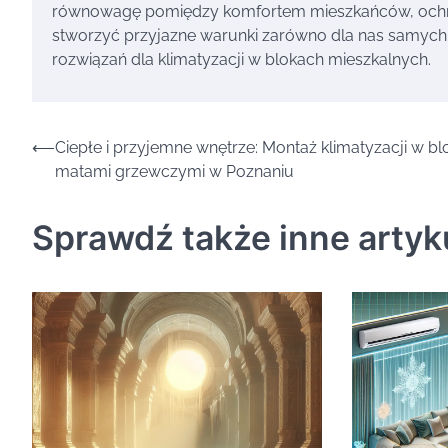
równowagę pomiędzy komfortem mieszkańców, ochron
stworzyć przyjazne warunki zarówno dla nas samych, j
rozwiązań dla klimatyzacji w blokach mieszkalnych.
Nawigacja
⟵
Ciepłe i przyjemne wnętrze: Montaż klimatyzacji w bl
matami grzewczymi w Poznaniu
wpisu
Sprawdź także inne artyk