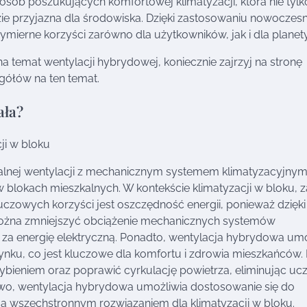
sób poszukujących komfortowej klimatyzacji, która nie tylk
ie przyjazna dla środowiska. Dzięki zastosowaniu nowoczesn
mierne korzyści zarówno dla użytkowników, jak i dla planety
na temat wentylacji hybrydowej, koniecznie zajrzyj na stronę
egółów na ten temat.
ała?
ji w bloku
alnej wentylacji z mechanicznym systemem klimatyzacyjnym,
 blokach mieszkalnych. W kontekście klimatyzacji w bloku, z
uczowych korzyści jest oszczędność energii, ponieważ dzięki
ożna zmniejszyć obciążenie mechanicznych systemów
i za energię elektryczną. Ponadto, wentylacja hybrydowa um
nku, co jest kluczowe dla komfortu i zdrowia mieszkańców. 
ieniem oraz poprawić cyrkulację powietrza, eliminując uc
wo, wentylacja hybrydowa umożliwia dostosowanie się do
ą wszechstronnym rozwiązaniem dla klimatyzacji w bloku.