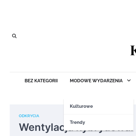
Skip
to
content
BEZ KATEGORII
MODOWE WYDARZENIA
Kulturowe
ODKRYCIA
Trendy
Wentylacja hybrydowa: 