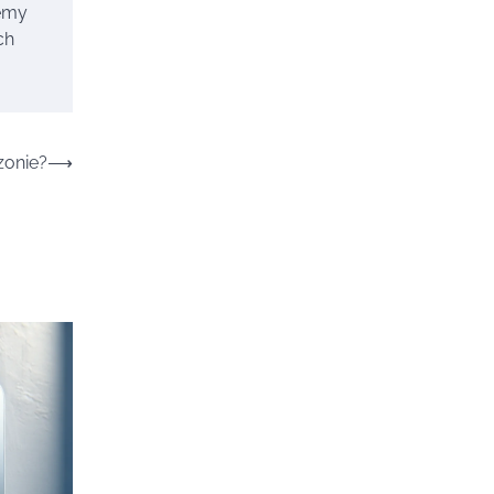
żemy
ch
zonie?
⟶