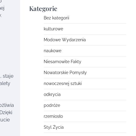
o
Kategorie
ej
.
Bez kategorii
kulturowe
Modowe Wydarzenia
naukowe
Niesamowite Fakty
Nowatorskie Pomysły
 staje
alety
nowoczesnej sztuki
odkrycia
ożliwia
podróże
Dzięki
rzemiosło
zucie
Styl Życia