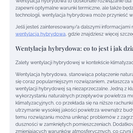
Wentylacja hybrydowa to doskonałe rozwiązanie dla o
zapewni optymalne warunki termiczne, ale także będz
technologii, wentylacja hybrydowa może przynieść wy
Jeśli jesteś zainteresowany/a dalszymi informacjami 
wentylacja hybrydowa
, gdzie znajdziesz więcej szcz
Wentylacja hybrydowa: co to jest i jak dzi
Zalety wentylacji hybrydowej w kontekście klimatyzac
Wentylacja hybrydowa, stanowiąca połączenie natur
się coraz popularniejszym rozwiązaniem, zwłaszcza w
wentylacji hybrydowej są niezaprzeczalne. Jedną z kl
wykorzystaniu naturalnych przepływów powietrza m
klimatyzacyjnych, co przekłada się na niższe rachunk
utrzymanie wysokiej jakości powietrza wewnątrz budy
temu rozwiązaniu można uniknąć problemów z zagrzyb
duszności w zamkniętych pomieszczeniach. Dodatko
zmieniających warunków atmosferycznych, co czyni j