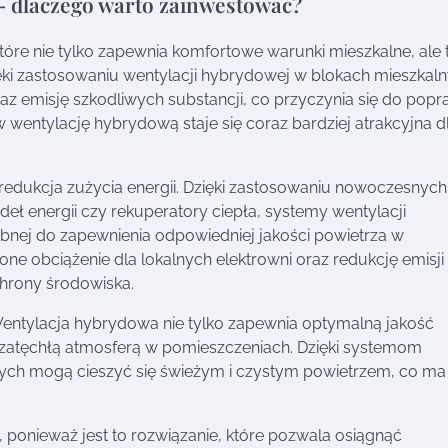
– dlaczego warto zainwestować?
óre nie tylko zapewnia komfortowe warunki mieszkalne, ale 
ięki zastosowaniu wentylacji hybrydowej w blokach mieszkal
 emisję szkodliwych substancji, co przyczynia się do pop
w wentylację hybrydową staje się coraz bardziej atrakcyjna d
 redukcja zużycia energii. Dzięki zastosowaniu nowoczesnych
deł energii czy rekuperatory ciepła, systemy wentylacji
ebnej do zapewnienia odpowiedniej jakości powietrza w
one obciążenie dla lokalnych elektrowni oraz redukcję emisji
hrony środowiska.
Wentylacja hybrydowa nie tylko zapewnia optymalną jakość
z zatęchłą atmosferą w pomieszczeniach. Dzięki systemom
ych mogą cieszyć się świeżym i czystym powietrzem, co ma
onieważ jest to rozwiązanie, które pozwala osiągnąć