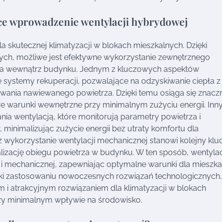
ce wprowadzenie wentylacji hybrydowej
 skutecznej klimatyzacji w blokach mieszkalnych. Dzięki
ch, możliwe jest efektywne wykorzystanie zewnętrznego
rza wewnątrz budynku. Jednym z kluczowych aspektów
systemy rekuperacji, pozwalające na odzyskiwanie ciepła z
wania nawiewanego powietrza. Dzięki temu osiąga się znacz
e warunki wewnętrzne przy minimalnym zużyciu energii. In
nia wentylacją, które monitorują parametry powietrza i
inimalizując zużycie energii bez utraty komfortu dla
wykorzystanie wentylacji mechanicznej stanowi kolejny kl
lizację obiegu powietrza w budynku. W ten sposób, wentyla
j i mechanicznej, zapewniając optymalne warunki dla miesz
ęki zastosowaniu nowoczesnych rozwiązań technologicznych,
m i atrakcyjnym rozwiązaniem dla klimatyzacji w blokach
zy minimalnym wpływie na środowisko.