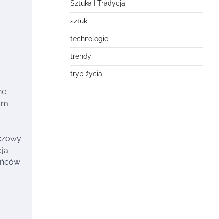
Sztuka I Tradycja
sztuki
technologie
trendy
tryb życia
ne
nym
uczowy
cja
kańców